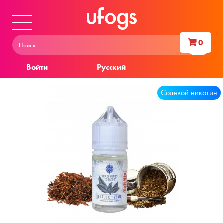
0
Войти
Русский
Солевой никотин