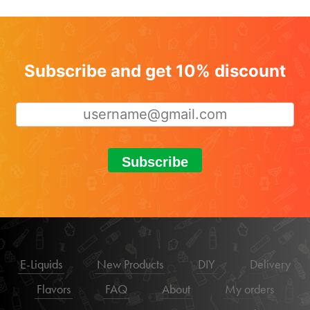
Subscribe and get 10% discount
Subscribe
E-Liquids
New Products
DIY
Delivery
Flavors
FAQ
About
My orders