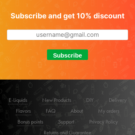
Subscribe and get 10% discount
Subscribe
E-Liquids
New Products
DIY
Delivery
Flavors
FAQ
About
My orders
Bonus points
Support
Privacy Policy
Returns and Guarantee