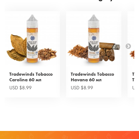
Tradewinds Tobacco
Tradewinds Tobacco
Tr
Carolina 60 мл
Havana 60 мл
Tur
USD $8.99
USD $8.99
US