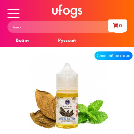
0
Войти
Русский
Солевой никотин