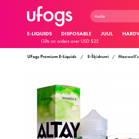
E-LIQUIDS
DISPOSABLE
JUUL
HARD
Gifts on orders over USD $25
UFogs Premium E-Liquids
/
E-Šķidrumi
/
Maxwell's