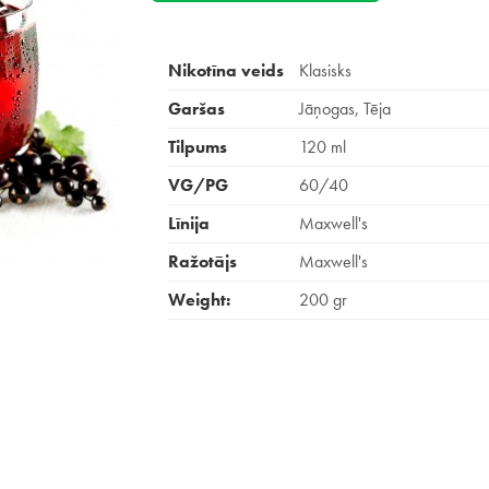
Nikotīna veids
Klasisks
Garšas
Jāņogas, Tēja
Tilpums
120 ml
VG/PG
60/40
Līnija
Maxwell's
Ražotājs
Maxwell's
Weight:
200 gr