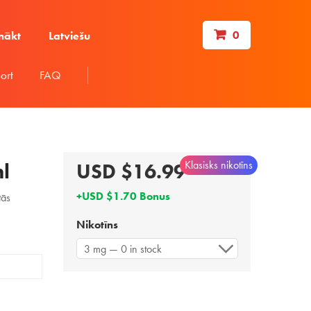
0
nākt
Latviešu
ort
FAQ
Klasisks nikotīns
l
USD $16.99
+USD $1.70 Bonus
tās
Nikotīns
3 mg — 0 in stock