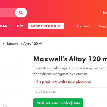
Ie
WARE
DIY
NEW PRODUCTS
Delivery
Supp
/
Maxwell's Altay 120 ml
Maxwell's Altay 120 m
Tortes stiprā melnā tēja ar jāņogu ievārījumu neats
vienaldzīgus spēcīgas tējas cienītājus.
Šis produkts vairs nav pieejams
Paziņot kad ir pieejams