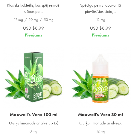
Klasisks kokteilis, kas spēj remdēt
Spēcīga pelnu tabaka. Tā
slāpes pat...
pievērsīsies cieta,...
12 mg
/
20 mg
/
50 mg
12 mg
USD $8.99
USD $8.99
Pieejams
Pieejams
Maxwell's Vera 100 ml
Maxwell's Vera 30 ml
Gurķu limonāde ar alveju.x (x)
Gurķu limonāde ar alveju.
0 mg
12 mg