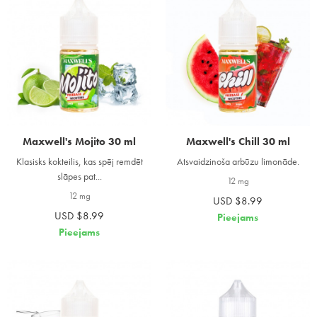
Maxwell's Mojito 30 ml
Maxwell's Chill 30 ml
Klasisks kokteilis, kas spēj remdēt
Atsvaidzinoša arbūzu limonāde.
slāpes pat...
12 mg
12 mg
USD $8.99
USD $8.99
Pieejams
Pieejams