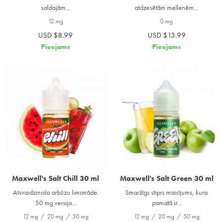
saldajām...
atdzesētām mellenēm...
12 mg
0 mg
USD $8.99
USD $13.99
Pieejams
Pieejams
Maxwell's Salt Chill 30 ml
Maxwell's Salt Green 30 ml
Atsvaidzinoša arbūzu limonāde.
Smaržīgs stiprs maisījums, kura
50 mg versija...
pamatā ir...
12 mg
/
20 mg
/
50 mg
12 mg
/
20 mg
/
50 mg