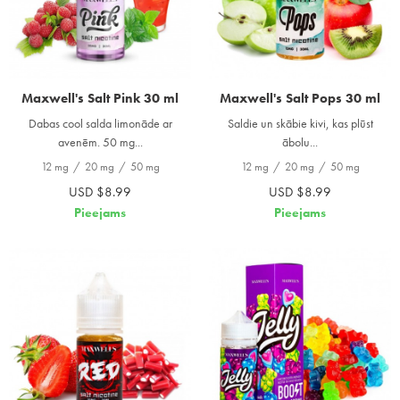
Maxwell's Salt Pink 30 ml
Maxwell's Salt Pops 30 ml
Dabas cool salda limonāde ar
Saldie un skābie kivi, kas plūst
avenēm. 50 mg...
ābolu...
12 mg
/
20 mg
/
50 mg
12 mg
/
20 mg
/
50 mg
USD $8.99
USD $8.99
Pieejams
Pieejams