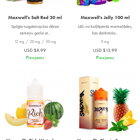
Maxwell's Salt Red 30 ml
Maxwell's Jelly 100 ml
Spilgta nogatavojušos dārza
Lāči no košļājamās marmelādes,
zemeņu garša ar...
kas dzirkstoša...
12 mg
/
20 mg
/
50 mg
0 mg
USD $8.99
USD $13.99
Pieejams
Pieejams