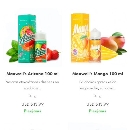
Maxwell's Arizona 100 ml
Maxwell's Mango 100 ml
Vasaras atsvaidzinošs dzēriens no
12 labākās garšas veido
saldajām...
visgatavāko, sulīgāko...
0 mg
0 mg
USD $13.99
USD $13.99
Pieejams
Pieejams