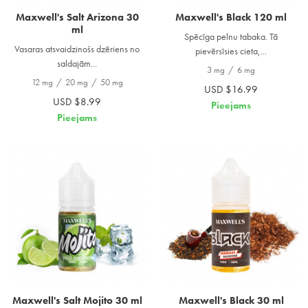
Maxwell's Salt Arizona 30
Maxwell's Black 120 ml
ml
Spēcīga pelnu tabaka. Tā
Vasaras atsvaidzinošs dzēriens no
pievērsīsies cieta,...
saldajām...
3 mg
/
6 mg
12 mg
/
20 mg
/
50 mg
USD $16.99
USD $8.99
Pieejams
Pieejams
Maxwell's Salt Mojito 30 ml
Maxwell's Black 30 ml