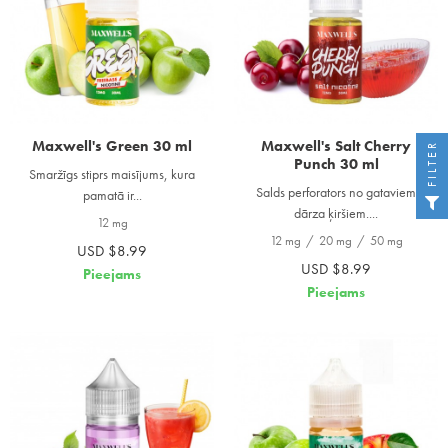
Maxwell's Green 30 ml
Maxwell's Salt Cherry
FILTER
Punch 30 ml
Smaržīgs stiprs maisījums, kura
Salds perforators no gataviem
pamatā ir...
dārza ķiršiem....
12 mg
12 mg
/
20 mg
/
50 mg
USD $8.99
USD $8.99
Pieejams
Pieejams