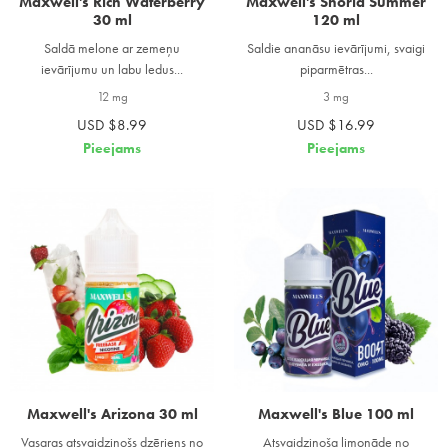
Maxwell's Rich Waterberry
Maxwell's Shoria Summer
30 ml
120 ml
Saldā melone ar zemeņu
Saldie ananāsu ievārījumi, svaigi
ievārījumu un labu ledus...
piparmētras...
12 mg
3 mg
USD $8.99
USD $16.99
Pieejams
Pieejams
Maxwell's Arizona 30 ml
Maxwell's Blue 100 ml
Vasaras atsvaidzinošs dzēriens no
Atsvaidzinoša limonāde no