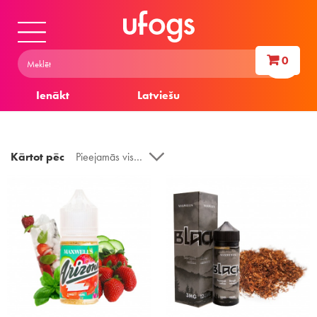
0
Ienākt
Latviešu
Kārtot pēc
Pieejamās vispirms