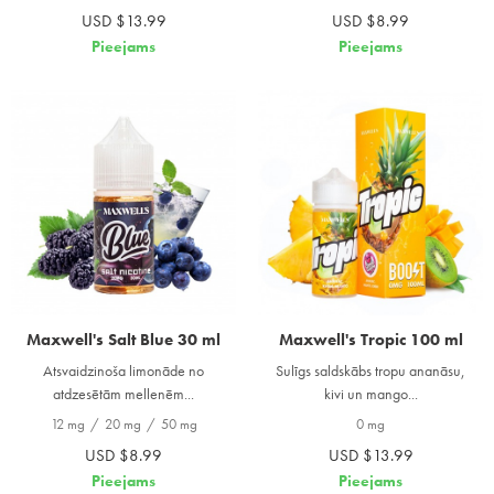
USD $13.99
USD $8.99
Pieejams
Pieejams
Maxwell's Salt Blue 30 ml
Maxwell's Tropic 100 ml
Atsvaidzinoša limonāde no
Sulīgs saldskābs tropu ananāsu,
atdzesētām mellenēm...
kivi un mango...
12 mg
/
20 mg
/
50 mg
0 mg
USD $8.99
USD $13.99
Pieejams
Pieejams