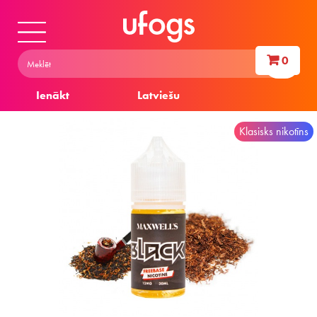
0
Ienākt
Latviešu
Klasisks nikotīns