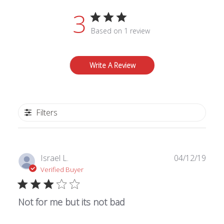
3
Based on 1 review
Write A Review
Filters
Publ
Israel L.
04/12/19
date
Verified Buyer
Not for me but its not bad