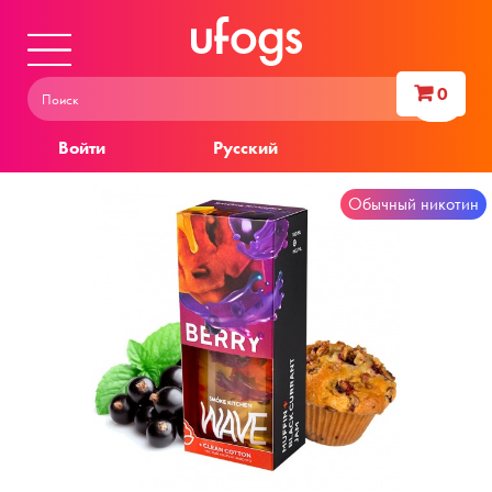
0
Войти
Русский
Обычный никотин