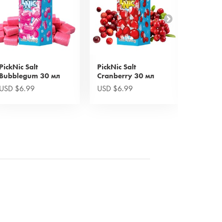
PickNic Salt
PickNic Salt
PickNic
Bubblegum 30 мл
Cranberry 30 мл
Fruit 30
USD $6.99
USD $6.99
USD $6