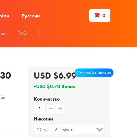
0
ойти
Русский
ort
FAQ
Солевой никотин
 30
USD $6.99
+USD $0.70 Bonus
ной
Количество
Никотин
20 мг — 2 in stock