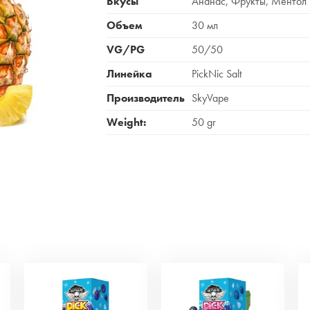
Вкусы
Ананас, Фрукты, Ментол
Объем
30 мл
VG/PG
50/50
Линейка
PickNic Salt
Производитель
SkyVape
Weight:
50 gr