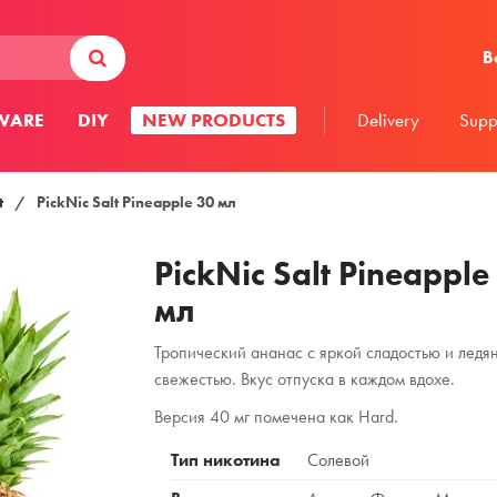
В
WARE
DIY
NEW PRODUCTS
Delivery
Supp
t
/
PickNic Salt Pineapple 30 мл
PickNic Salt Pineapple
мл
Тропический ананас с яркой сладостью и ледя
свежестью. Вкус отпуска в каждом вдохе.
Версия 40 мг помечена как Hard.
Тип никотина
Солевой