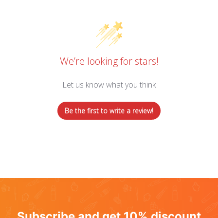
We’re looking for stars!
Let us know what you think
Be the first to write a review!
Subscribe and get 10% discount