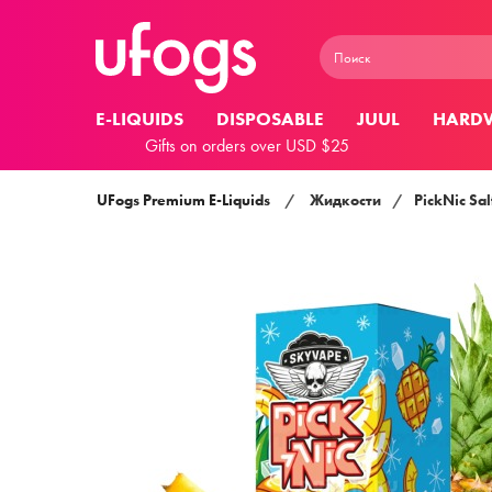
E-LIQUIDS
DISPOSABLE
JUUL
HARD
Gifts on orders over USD $25
UFogs Premium E-Liquids
/
Жидкости
/
PickNic Sal