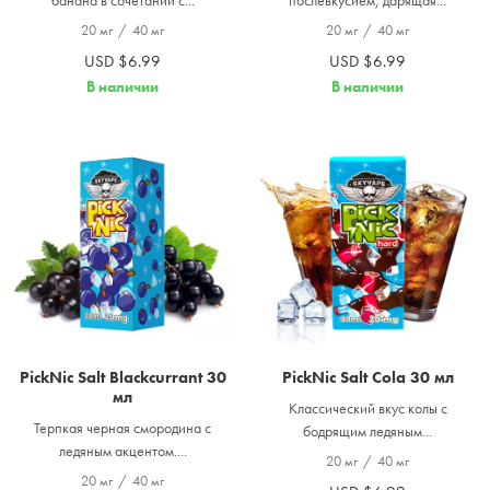
банана в сочетании с...
послевкусием, дарящая...
20 мг
/
40 мг
20 мг
/
40 мг
USD $6.99
USD $6.99
В наличии
В наличии
PickNic Salt Blackcurrant 30
PickNic Salt Cola 30 мл
мл
Классический вкус колы с
Терпкая черная смородина с
бодрящим ледяным...
ледяным акцентом....
20 мг
/
40 мг
20 мг
/
40 мг