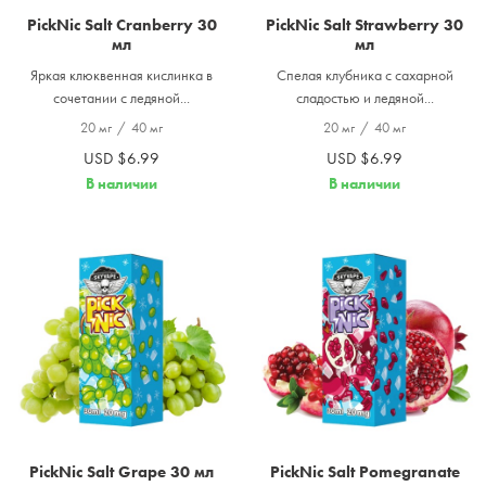
PickNic Salt Cranberry 30
PickNic Salt Strawberry 30
мл
мл
Яркая клюквенная кислинка в
Спелая клубника с сахарной
сочетании с ледяной...
сладостью и ледяной...
20 мг
/
40 мг
20 мг
/
40 мг
USD $6.99
USD $6.99
В наличии
В наличии
PickNic Salt Grape 30 мл
PickNic Salt Pomegranate