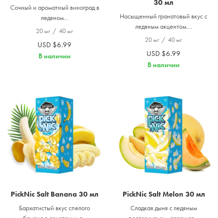
30 мл
Сочный и ароматный виноград в
Насыщенный гранатовый вкус с
ледяном...
ледяным акцентом....
20 мг
/
40 мг
20 мг
/
40 мг
USD $6.99
USD $6.99
В наличии
В наличии
PickNic Salt Banana 30 мл
PickNic Salt Melon 30 мл
Бархатистый вкус спелого
Сладкая дыня с ледяным