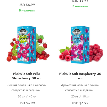
USD $6.99
USD $6.99
В наличии
В наличии
PickNic Salt Wild
PickNic Salt Raspberry 30
Strawberry 30 мл
мл
Лесная земляника с медовой
Ароматная малина с сочной
сладостью и ледяным...
сладостью и ледяной...
20 мг
/
40 мг
20 мг
/
40 мг
USD $6.99
USD $6.99