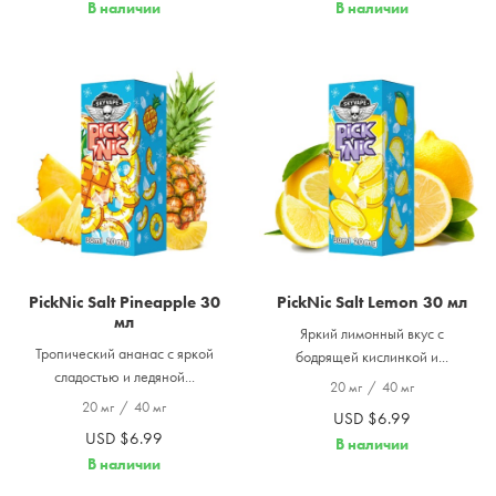
В наличии
В наличии
PickNic Salt Pineapple 30
PickNic Salt Lemon 30 мл
мл
Яркий лимонный вкус с
Тропический ананас с яркой
бодрящей кислинкой и...
сладостью и ледяной...
20 мг
/
40 мг
20 мг
/
40 мг
USD $6.99
USD $6.99
В наличии
В наличии