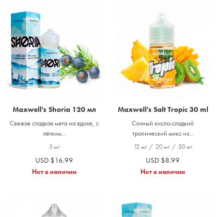
Maxwell's Shoria 120 мл
Maxwell's Salt Tropic 30 ml
Свежая сладкая мята на вдохе, с
Сочный кисло-сладкий
лёгким...
тропический микс из...
3 мг
12 мг
/
20 мг
/
50 мг
USD $16.99
USD $8.99
Нет в наличии
Нет в наличии