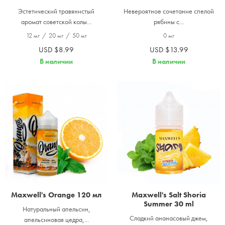
Эстетический травянистый
Невероятное сочетание спелой
аромат советской колы...
рябины с...
12 мг
/
20 мг
/
50 мг
0 мг
USD $8.99
USD $13.99
В наличии
В наличии
Maxwell's Orange 120 мл
Maxwell's Salt Shoria
Summer 30 ml
Натуральный апельсин,
Сладкий ананасовый джем,
апельсиновая цедра,...