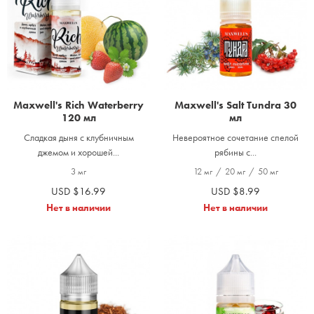
Maxwell's Rich Waterberry
Maxwell's Salt Tundra 30
120 мл
мл
Сладкая дыня с клубничным
Невероятное сочетание спелой
джемом и хорошей...
рябины с...
3 мг
12 мг
/
20 мг
/
50 мг
USD $16.99
USD $8.99
Нет в наличии
Нет в наличии