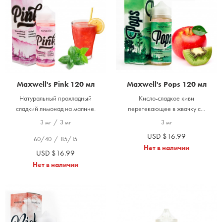
Maxwell's Pink 120 мл
Maxwell's Pops 120 мл
Натуральный прохладный
Кисло-сладкое киви
сладкий лимонад на малине.
перетекающее в жвачку с...
3 мг
/
3 мг
3 мг
USD $16.99
60/40
/
85/15
Нет в наличии
USD $16.99
Нет в наличии