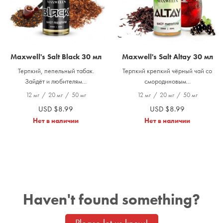
Maxwell's Salt Black 30 мл
Maxwell's Salt Altay 30 мл
Терпкий, пепельный табак.
Терпкий крепкий чёрный чай со
Зайдёт и любителям...
смородиновым...
12 мг
/
20 мг
/
50 мг
12 мг
/
20 мг
/
50 мг
USD $8.99
USD $8.99
Нет в наличии
Нет в наличии
Haven't found something?