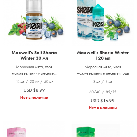
Maxwell's Salt Shoria
Maxwell's Shoria Winter
Winter 30 мл
120 мл
Морозная мята, хвоя
Морозная мята, хвоя
можжевельник и лесные...
можжевельник и лесные ягоды
12 мг
/
20 мг
/
50 мг
3 мг
/
3 мг
USD $8.99
60/40
/
85/15
Нет в наличии
USD $16.99
Нет в наличии