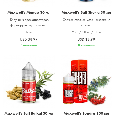
Maxwell's Mango 30 мл
Maxwell's Salt Shoria 30 мл
12 лучших ароматизаторов
Свежая сладкая мята на вдохе, с
формируют вкус самого...
лёгким...
12 мг
12 мг
/
20 мг
/
50 мг
USD $8.99
USD $8.99
В наличии
В наличии
Maxwell's Salt Baikal 30 мл
Maxwell's Tundra 100 мл