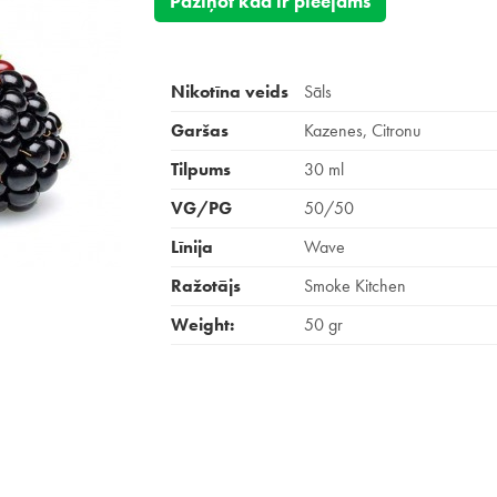
Paziņot kad ir pieejams
Nikotīna veids
Sāls
Garšas
Kazenes, Citronu
Tilpums
30 ml
VG/PG
50/50
Līnija
Wave
Ražotājs
Smoke Kitchen
Weight:
50 gr