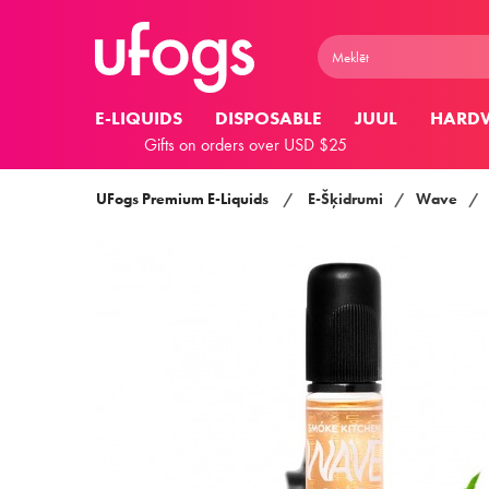
E-LIQUIDS
DISPOSABLE
JUUL
HARD
Gifts on orders over USD $25
UFogs Premium E-Liquids
/
E-Šķidrumi
/
Wave
/