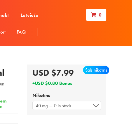
0
nākt
Latviešu
ort
FAQ
Sāls nikotīns
ml
USD $7.99
+USD $0.80 Bonus
 un
Nikotīns
šiem
40 mg — 0 in stock
em