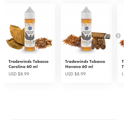
Tradewinds Tobacco
Tradewinds Tobacco
Tr
Carolina 60 ml
Havana 60 ml
Tur
USD $8.99
USD $8.99
US