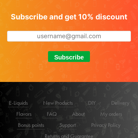
Subscribe and get 10% discount
Subscribe
E-Liquids
New Products
DIY
Delivery
Flavors
FAQ
About
My orders
Bonus points
Support
Privacy Policy
Returns and Guarantee