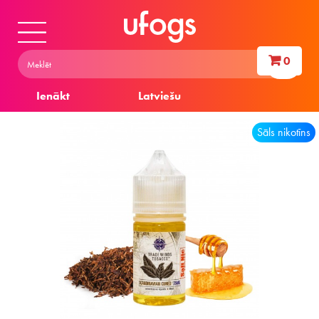
0
Ienākt
Latviešu
Sāls nikotīns