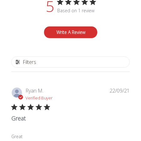
5
Based on 1 review
Write A Review
Filters
Publ
Ryan M.
22/09/21
date
Verified Buyer
Great
Great