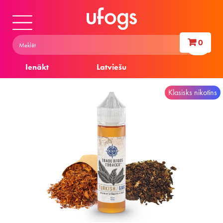
0
Ienākt
Latviešu
Klasisks nikotīns