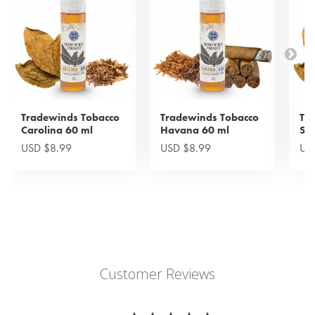
Tradewinds Tobacco
Tradewinds Tobacco
Tr
Carolina 60 ml
Havana 60 ml
Sal
USD $8.99
USD $8.99
US
Customer Reviews