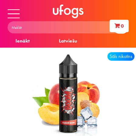
0
Ienākt
Latviešu
Sāls nikotīns