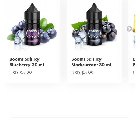
Boom! Salt Icy
Boom! Salt Icy
Boo
Blueberry 30 ml
Blackcurrant 30 ml
Ba
USD $5.99
USD $5.99
US