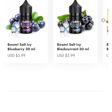
Boom! Salt Icy
Boom! Salt Icy
Boo
Blueberry 30 ml
Blackcurrant 30 ml
Ba
USD $5.99
USD $5.99
US