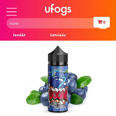
0
Ienākt
Latviešu