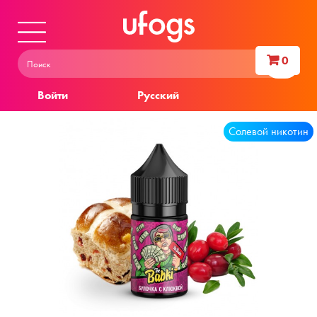
0
Войти
Русский
Солевой никотин