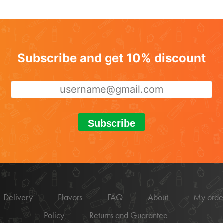
Subscribe and get 10% discount
Subscribe
Delivery
Flavors
FAQ
About
My orde
Policy
Returns and Guarantee