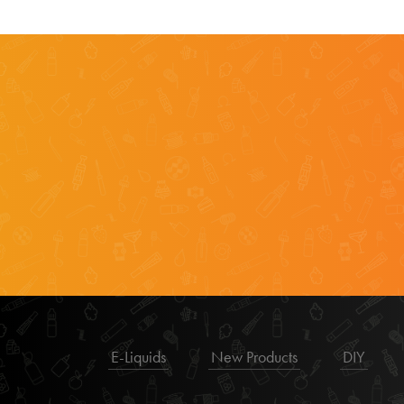
E-Liquids
New Products
DIY