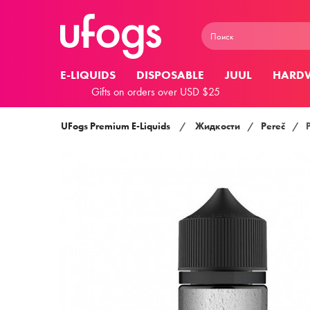
E-LIQUIDS
DISPOSABLE
JUUL
HARD
Gifts on orders over USD $25
UFogs Premium E-Liquids
/
Жидкости
/
Pereč
/