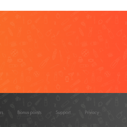
rs
Bonus points
Support
Privacy