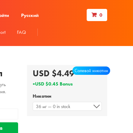
0
ойти
Русский
ort
FAQ
Солевой никотин
л
USD $4.49
+USD $0.45 Bonus
уть
ня.
Никотин
36 мг — 0 in stock
 в