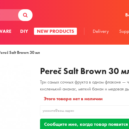
В
WARE
DIY
NEW PRODUCTS
Delivery
Supp
Pereč Salt Brown 30 мл
Pereč Salt Brown 30 м
Три самых сочных фрукта в одном флаконе — ч
кисленький ананас, мягкий банан и медовая ды
Этого товара нет в наличии
Сообщите мне, когда товар появится