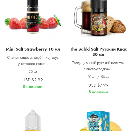
Mini Salt Strawberry 10 мл
The Babki Salt Русский Квас
30 мл
Спелая садовая клубника, вкус
Традиционный русский напиток
у которого сотни...
с кисло-сладким...
20 мг
20 мг
/
50 мг
USD $2.99
USD $7.99
В наличии
В наличии