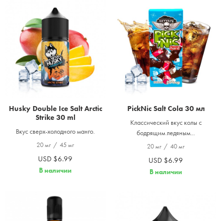
Husky Double Ice Salt Arctic
PickNic Salt Cola 30 мл
Strike 30 ml
Классический вкус колы с
Вкус сверх-холодного манго.
бодрящим ледяным...
20 мг
/
45 мг
20 мг
/
40 мг
USD $6.99
USD $6.99
В наличии
В наличии