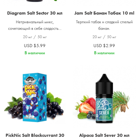
Diagram Salt Sector 30 мл
Jam Salt Банан Табак 10 ml
Нетривиальный микс,
Терпкий табак и сладкий спелый
сочетающий в себе сладость...
банан.
20 мг
/
50 мг
20 мг
/
50 мг
USD $5.99
USD $2.99
В наличии
В наличии
PickNic Salt Blackcurrant 30
Alpaca Salt Sever 30 мл