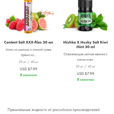
Content Salt XXX-files 30 мл
Mishka X Husky Salt Kiwi
Mint 30 ml
Микс из малины и сочной гуавы
Освежающая мятная жвачка с
прямо из...
соком киви.
20 мг
/
40 мг
20 мг
/
45 мг
USD $7.99
USD $7.99
В наличии
В наличии
Премиальные жидкости от российских производителей