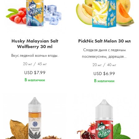
Husky Malaysian Salt
PickNic Salt Melon 30 мл
Wolfberry 30 ml
Сладкая дыня с ледяным
Вкус ледяной волчьи ягоды.
послевкусием, дарящая...
20 мг
/
45 мг
20 мг
/
40 мг
USD $7.99
USD $6.99
В наличии
В наличии