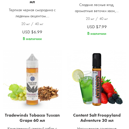
мл
Сладкие лесные ягод,
Терпкая черная смородина с
ароматные веточки хвои,...
ледяным акцентом....
20 мг
/
40 мг
20 мг
/
40 мг
USD $7.99
USD $6.99
В наличии
В наличии
Tradewinds Tobacco Tuscan
Content Salt Froopyland
Grape 60 мл
Adventure 30 мл
Качественный светлый табак с
Насыщенное сочетание