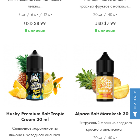
легким...
красных фруктов с нотками...
3 мг
/
6 мг
/
12 мг
20 мг
/
40 мг
USD $8.99
USD $7.99
В наличии
В наличии
ФИЛЬТР
Husky Premium Salt Tropic
Alpaca Salt Marakesh 30 мл
Cream 30 ml
Цитрусовый фреш из сладкого
Сливочное мороженое из
красного апельсина...
лимона и холодного ананаса.
20 мг
/
40 мг