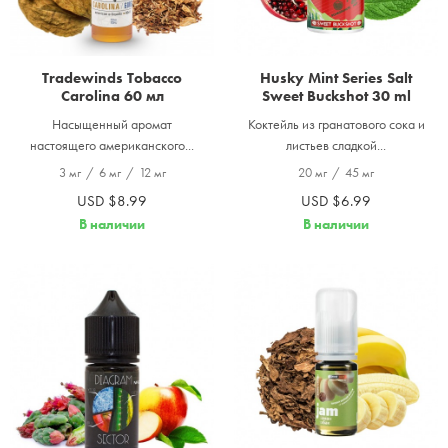
Tradewinds Tobacco
Husky Mint Series Salt
Carolina 60 мл
Sweet Buckshot 30 ml
Насыщенный аромат
Коктейль из гранатового сока и
настоящего американского...
листьев сладкой...
3 мг
/
6 мг
/
12 мг
20 мг
/
45 мг
USD $8.99
USD $6.99
В наличии
В наличии