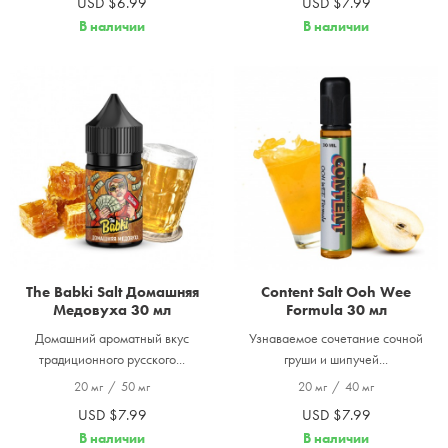
USD $6.99
USD $7.99
В наличии
В наличии
The Babki Salt Домашняя
Content Salt Ooh Wee
Медовуха 30 мл
Formula 30 мл
Домашний ароматный вкус
Узнаваемое сочетание сочной
традиционного русского...
груши и шипучей...
20 мг
/
50 мг
20 мг
/
40 мг
USD $7.99
USD $7.99
В наличии
В наличии