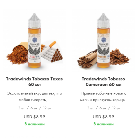
Tradewinds Tobacco Texas
Tradewinds Tobacco
60 мл
Cameroon 60 мл
Эксклюзивный вкус для тех, кто
Пряные табачные нотки с
любил сигареты,...
мягким привкусом корицы.
3 мг
/
6 мг
/
12 мг
3 мг
/
6 мг
/
12 мг
USD $8.99
USD $8.99
В наличии
В наличии