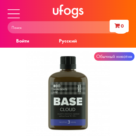
0
Войти
Русский
Обычный никотин