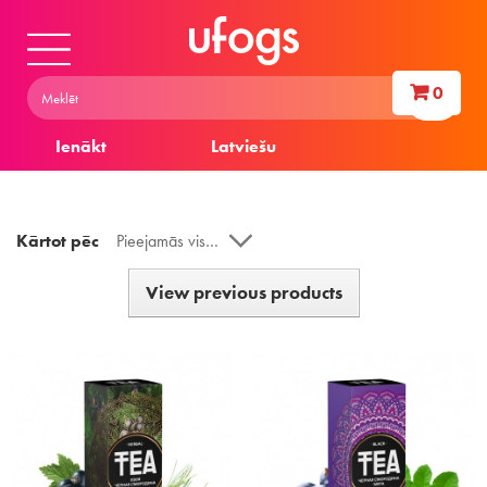
0
Ienākt
Latviešu
Kārtot pēc
Pieejamās vispirms
View previous products