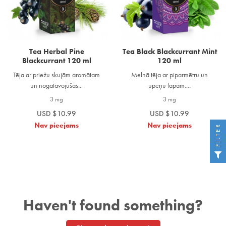
Tea Herbal Pine
Tea Black Blackcurrant Mint
Blackcurrant 120 ml
120 ml
Tēja ar priežu skujām aromātam
Melnā tēja ar piparmētru un
un nogatavojušās...
upeņu lapām....
3 mg
3 mg
USD $10.99
USD $10.99
Nav pieejams
Nav pieejams
FILTER
Haven't found something?