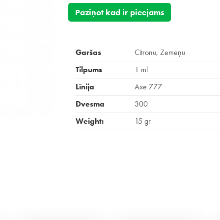
Paziņot kad ir pieejams
Garšas
Citronu, Zemeņu
Tilpums
1 ml
Līnija
Axe 777
Dvesma
300
Weight:
15 gr