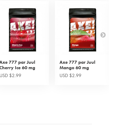
Axe 777 par Juul
Axe 777 par Juul
Axe 777
Cherry Ice 60 mg
Mango 60 mg
Orange
USD $2.99
USD $2.99
USD $2