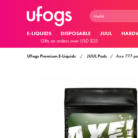
E-LIQUIDS
DISPOSABLE
JUUL
HARD
Gifts on orders over USD $25
UFogs Premium E-Liquids
/
JUUL Pods
/
Axe 777 pa