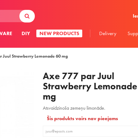
Ie
WARE
DIY
NEW PRODUCTS
Delivery
Supp
r Juul Strawberry Lemonade 60 mg
Axe 777 par Juul
Strawberry Lemonade
mg
Atsvaidzinoša zemeņu limonāde.
Šis produkts vairs nav pieejams