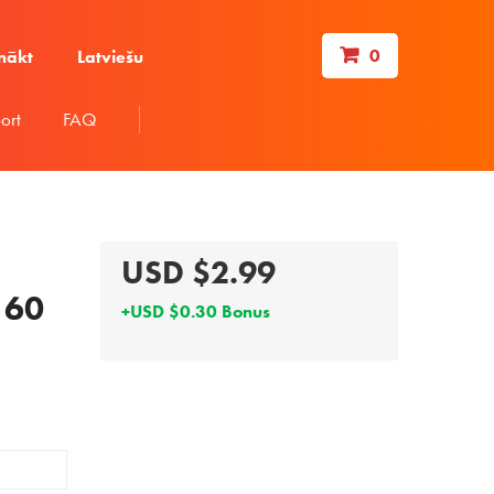
0
nākt
Latviešu
ort
FAQ
USD $2.99
 60
+USD $0.30 Bonus